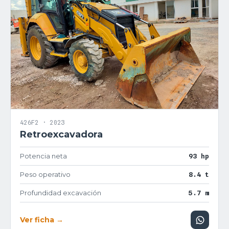
426F2 · 2023
Retroexcavadora
Potencia neta
93 hp
Peso operativo
8.4 t
Profundidad excavación
5.7 m
Ver ficha →